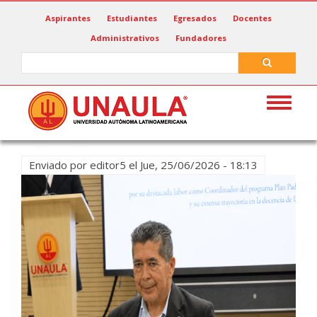
Pasar
Aspirantes
Estudiantes
Egresados
Docentes
al
Administrativos
Fundadores
contenido
principal
Search
Search
Toggle
navigat
Enviado por
editor5
el
Jue, 25/06/2026 - 18:13