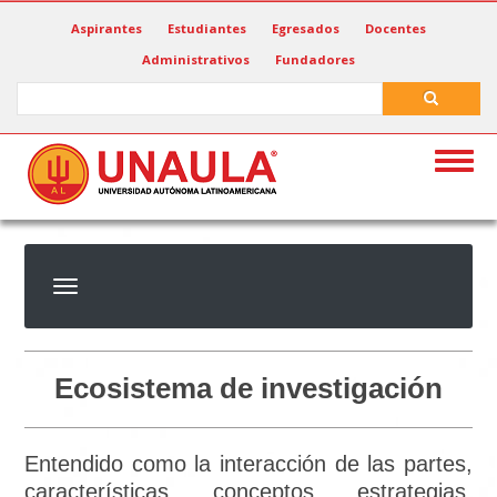
Pasar
Aspirantes
Estudiantes
Egresados
Docentes
al
Administrativos
Fundadores
contenido
principal
Search
Search
Togg
navig
Ecosistema de investigación
Entendido como la interacción de las partes,
características, conceptos, estrategias,