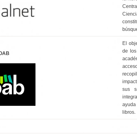
Centr
Cienc
const
búsque
El obj
de los
OAB
académ
acces
recopi
impact
sus s
integr
ayuda 
libros.