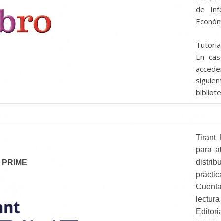
de Inf
Económi
Tutoria
En cas
acceder
sigui
bibliot
Tirant
para a
distri
t PRIME
prácti
Cuenta
lectur
Editor