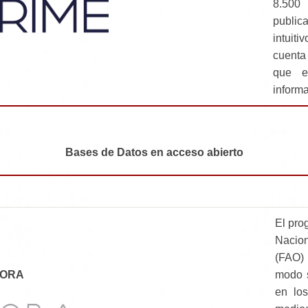
8.500
publi
intuit
cuenta
que e
inform
Bases de Datos
en acceso abierto
El pro
Nacion
(FAO) 
ORA
modo s
en los