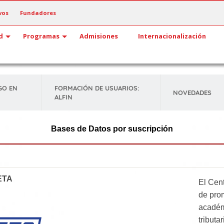
vos
Fundadores
d
Programas
Admisiones
Internacionalización
GO EN
FORMACIÓN DE USUARIOS:
NOVEDADES
ALFIN
Bases de Datos
por suscripción
ETA
El Cent
de prom
académ
tributa