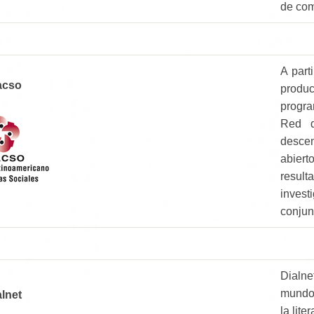
de com
A parti
acso
produ
progr
Red d
descen
abiert
resu
invest
conjun
Dialne
mundo,
alnet
la lite