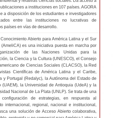
mbiental y relativas ciencias sociales. Da acceso a
ublicaciones a instituciones en 107 países. AGORA
e a disposición de los estudiantes e investigadores
icados entre las instituciones no lucrativas de
os países en vías de desarrollo.
 Conocimiento Abierto para América Latina y el Sur
 (AmeliCA) es una iniciativa puesta en marcha por
ganización de las Naciones Unidas para la
ión, la Ciencia y la Cultura (UNESCO), el Consejo
americano de Ciencias Sociales (CLACSO), la Red
istas Científicas de América Latina y el Caribe,
 y Portugal (Redalyc), la Autónoma del Estado de
 (UAEM), la Universidad de Antioquia (UdeA) y la
sidad Nacional de La Plata (UNLP). Se trata de una
 configuración de estrategias, en respuesta al
to internacional, regional, nacional e institucional,
sca una solución de Acceso Abierto colaborativa,
ible, protegida y no comercial para América Latina y