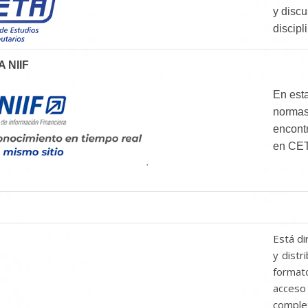
y discu
discipl
 NIIF
En esta
normas
encontr
en CETA
Está di
y distr
format
acceso
complet