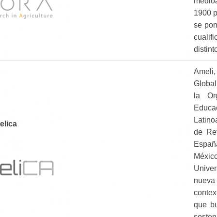
medioa
1900 p
se pon
cualif
distint
Ameli,
Global
la Or
Educac
Latino
elica
de Rev
España
México
Univer
nueva
contex
que bu
sosten