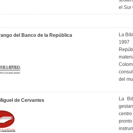
el Sur
La Bib
Arango del Banco de la República
1997 
Repúb
materi
Colom
consul
del mu
La Bi
 Miguel de Cervantes
gestar
centro
pront
instru