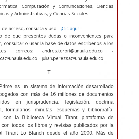
ormática, Computación y Comunicaciones; Ciencias
cas y Administrativas; y Ciencias Sociales.
l de acceso, consulta y uso -
¡Clic aquí!
o de que presentes dudas o inconvenientes para
, consultar o usar la base de datos escríbenos a los
entes correos: andres.torori@unaula.edu.co -
eca@unaula.edu.co - julian.perezsa@unaula.edu.co
T
 Prime es un sistema de información desarrollado
bogados con más de 16 millones de documentos
buidos en jurisprudencia, legislación, doctrina
ca, formularios, minutas, esquemas y bibliografía.
 con la Biblioteca Virtual Tirant, plataforma de
a con todos los libros y revistas publicados por la
ial Tirant Lo Blanch desde el año 2000. Más de