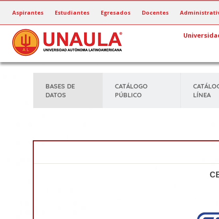
Pasar
Aspirantes
Estudiantes
Egresados
Docentes
Administrati
al
contenido
Universida
principal
BASES DE
CATÁLOGO
CATÁLO
DATOS
PÚBLICO
LÍNEA
C