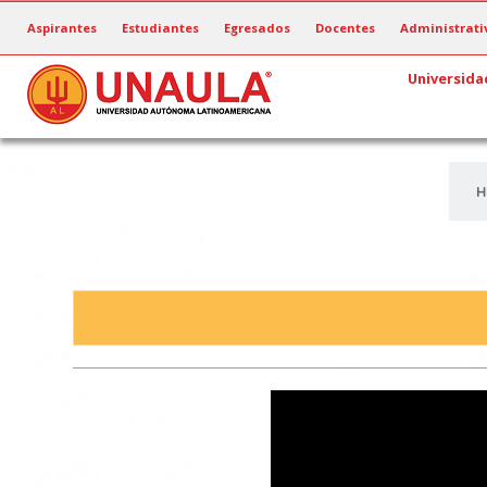
Pasar
Aspirantes
Estudiantes
Egresados
Docentes
Administrati
al
contenido
Universida
principal
H