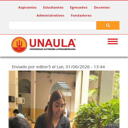
Pasar
Aspirantes
Estudiantes
Egresados
Docentes
al
Administrativos
Fundadores
contenido
principal
Search
Search
Toggle
navigat
Enviado por
editor5
el
Lun, 01/06/2026 - 13:44