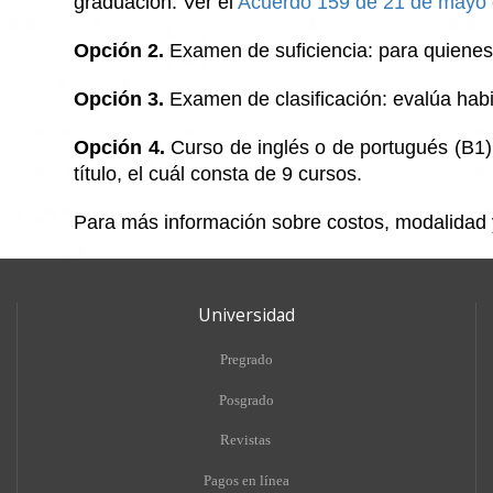
graduación. Ver el
Acuerdo 159 de 21 de mayo
Opción 2.
Examen de suficiencia: para quienes
Opción 3.
Examen de clasificación: evalúa habil
Opción 4.
Curso de inglés o de portugués (B1):
título, el cuál consta de 9 cursos.
Para más información sobre costos, modalidad y
Universidad
Pregrado
Posgrado
Revistas
Pagos en línea