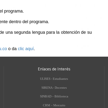
el programa.
iente dentro del programa.
o de una segunda lengua para la obtención de su
u.co
o da
clic aquí
.
Enlaces de Interés
ULISES - Estudiantes
SIRENA - Docentes
SINBAD – Biblioteca
CRM – Mercurio