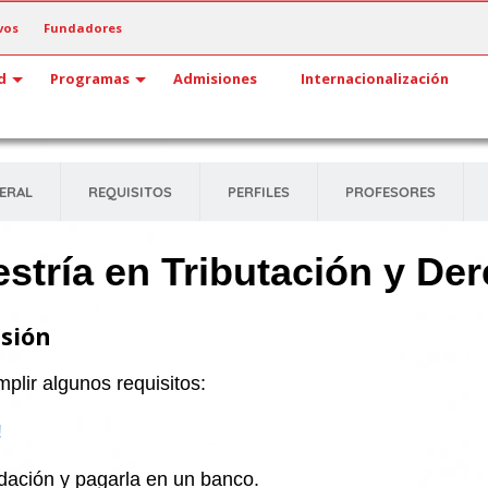
vos
Fundadores
d
Programas
Admisiones
Internacionalización
ERAL
REQUISITOS
PERFILES
PROFESORES
stría en Tributación y Der
isión
plir algunos requisitos:
!
idación y pagarla en un banco.