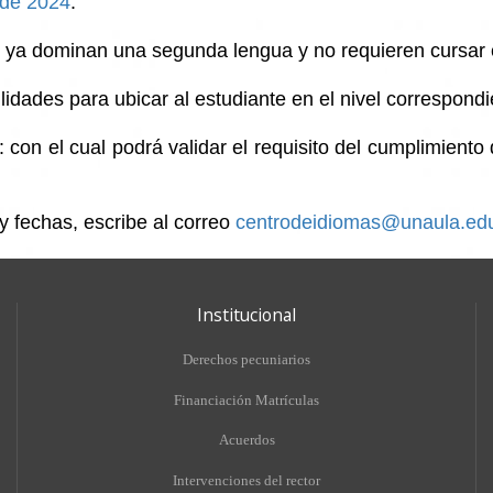
 de 2024
.
 ya dominan una segunda lengua y no requieren cursar 
idades para ubicar al estudiante en el nivel correspond
 con el cual podrá validar el requisito del cumplimient
 fechas, escribe al correo
centrodeidiomas@unaula.ed
Institucional
Derechos pecuniarios
Financiación Matrículas
Acuerdos
Intervenciones del rector