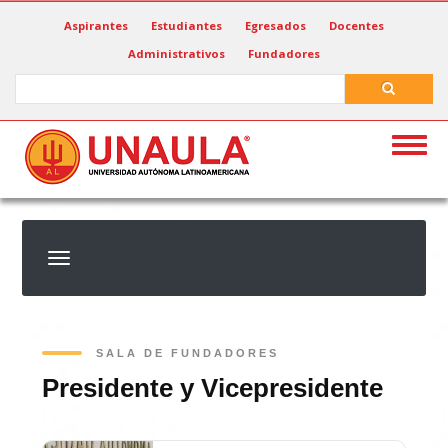
Pasar
Aspirantes
Estudiantes
Egresados
Docentes
al
Administrativos
Fundadores
contenido
principal
Search
Search
Togg
navig
SALA DE FUNDADORES
Presidente y Vicepresidente