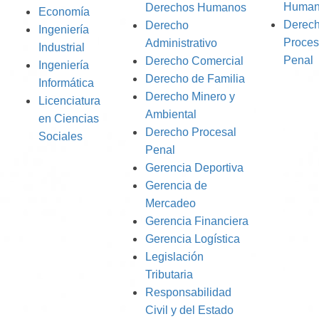
Human
Derechos Humanos
Economía
Derec
Derecho
Ingeniería
Proces
Administrativo
Industrial
Penal
Derecho Comercial
Ingeniería
Derecho de Familia
Informática
Derecho Minero y
Licenciatura
Ambiental
en Ciencias
Derecho Procesal
Sociales
Penal
Gerencia Deportiva
Gerencia de
Mercadeo
Gerencia Financiera
Gerencia Logística
Legislación
Tributaria
Responsabilidad
Civil y del Estado