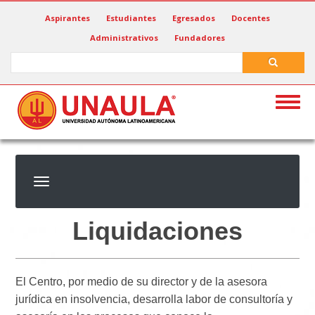
Pasar
Aspirantes
Estudiantes
Egresados
Docentes
al
Administrativos
Fundadores
contenido
principal
Search
Search
Togg
navig
Liquidaciones
El Centro, por medio de su director y de la asesora
jurídica en insolvencia, desarrolla labor de consultoría y