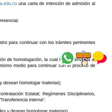
a.edu.co
una carta de intención de admisión al
resencial.
tro para continuar con los trámites pertinentes
ión de homologación, la cual le será enviada al
el mismo medio para continuar con el proceso de
 y desean homologar materias)
ontratación Estatal; Regímenes Disciplinarios,
"Transferencia interna".
des
y desean homologar materias)