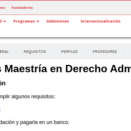
vos
Fundadores
d
Programas
Admisiones
Internacionalización
ERAL
REQUISITOS
PERFILES
PROFESORES
 Maestría en Derecho Adm
ón
plir algunos requisitos:
!
idación y pagarla en un banco.