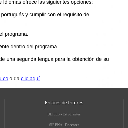
e Idiomas ofrece las siguientes opciones:
portugués y cumplir con el requisito de
el programa.
iente dentro del programa.
o de una segunda lengua para la obtención de su
u.co
o da
clic aquí
.
Enlaces de Interés
ULISES - Estudiantes
SIRENA - Docentes