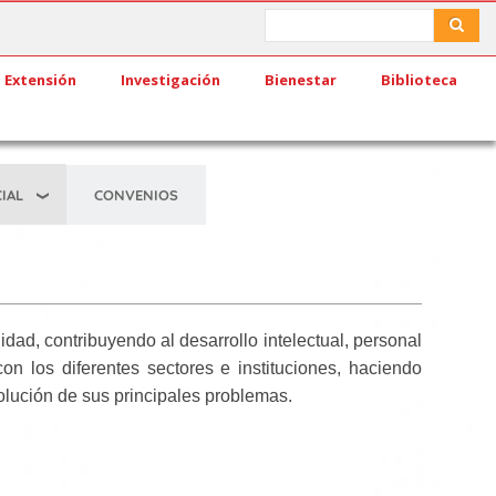
Search
Search
Extensión
Investigación
Bienestar
Biblioteca
IAL
CONVENIOS
ad, contribuyendo al desarrollo intelectual, personal
n los diferentes sectores e instituciones, haciendo
olución de sus principales problemas.