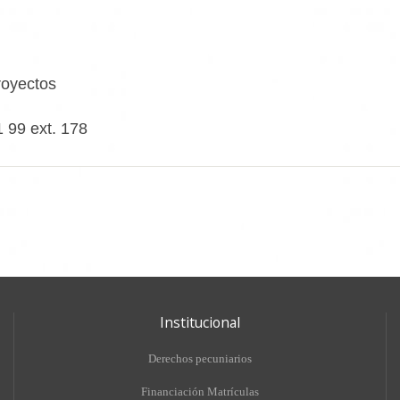
royectos
1 99 ext. 178
Institucional
Derechos pecuniarios
Financiación Matrículas