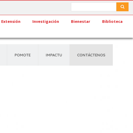
Search
Search
Extensión
Investigación
Bienestar
Biblioteca
POMOTE
IMPACTU
CONTÁCTENOS