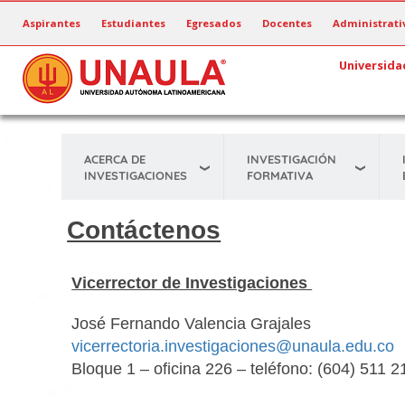
Pasar
Aspirantes
Estudiantes
Egresados
Docentes
Administrati
al
contenido
Universida
principal
ACERCA DE
INVESTIGACIÓN
INVESTIGACIONES
FORMATIVA
Contáctenos
Vicerrector de Investigaciones
José Fernando Valencia Grajales
vicerrectoria.investigaciones@unaula.edu.co
Bloque 1 – oficina 226 – teléfono: (604) 511 2