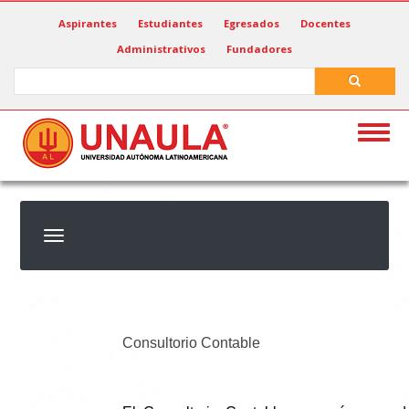
Pasar
Aspirantes
Estudiantes
Egresados
Docentes
al
Administrativos
Fundadores
contenido
principal
Search
Search
Togg
navig
Consultorio Contable